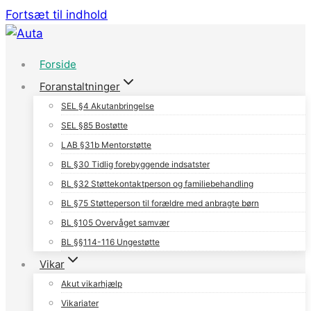
Fortsæt til indhold
Forside
Foranstaltninger
SEL §4 Akutanbringelse
SEL §85 Bostøtte
LAB §31b Mentorstøtte
BL §30 Tidlig forebyggende indsatster
BL §32 Støttekontaktperson og familiebehandling
BL §75 Støtteperson til forældre med anbragte børn
BL §105 Overvåget samvær
BL §§114-116 Ungestøtte
Vikar
Akut vikarhjælp
Vikariater