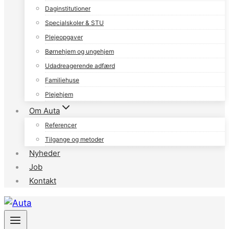
Daginstitutioner
Specialskoler & STU
Plejeopgaver
Børnehjem og ungehjem
Udadreagerende adfærd
Familiehuse
Plejehjem
Om Auta
Referencer
Tilgange og metoder
Nyheder
Job
Kontakt