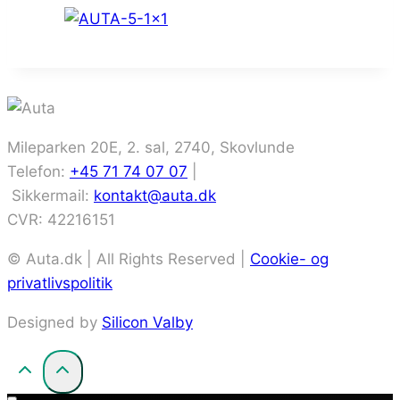
Mileparken 20E, 2. sal, 2740, Skovlunde
Telefon:
+45 71 74 07 07
|
Sikkermail:
kontakt@auta.dk
CVR: 42216151
© Auta.dk | All Rights Reserved |
Cookie- og
privatlivspolitik
Designed by
Silicon Valby