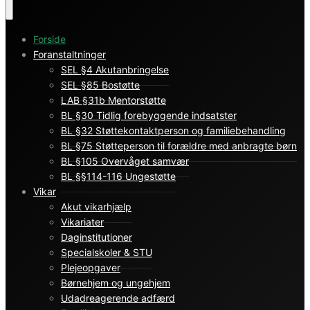
Forside
Foranstaltninger
SEL §4 Akutanbringelse
SEL §85 Bostøtte
LAB §31b Mentorstøtte
BL §30 Tidlig forebyggende indsatster
BL §32 Støttekontaktperson og familiebehandling
BL §75 Støtteperson til forældre med anbragte børn
BL §105 Overvåget samvær
BL §§114-116 Ungestøtte
Vikar
Akut vikarhjælp
Vikariater
Daginstitutioner
Specialskoler & STU
Plejeopgaver
Børnehjem og ungehjem
Udadreagerende adfærd