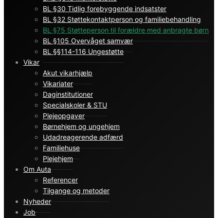
BL §30 Tidlig forebyggende indsatster
BL §32 Støttekontaktperson og familiebehandling
BL §75 Støtteperson til forældre med anbragte børn
BL §105 Overvåget samvær
BL §§114-116 Ungestøtte
Vikar
Akut vikarhjælp
Vikariater
Daginstitutioner
Specialskoler & STU
Plejeopgaver
Børnehjem og ungehjem
Udadreagerende adfærd
Familiehuse
Plejehjem
Om Auta
Referencer
Tilgange og metoder
Nyheder
Job