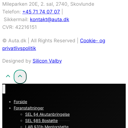
Mileparken 20E, 2. sal, 2740, Skovlunde
Telefon:
+45 71 74 07 07
|
Sikkermail:
kontakt@auta.dk
CVR: 42216151
© Auta.dk | All Rights Reserved |
Cookie- og
privatlivspolitik
Designed by
Silicon Valby
Forside
Foranstaltninger
SEL §4 Akutanbringelse
SEL §85 Bostøtte
LAB §31b Mentorstøtte