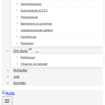
Daginstitutioner
Specialskoler & STU
Plejeopgaver
Børnehjem og ungehjem
Udadreagerende adfærd
Familiehuse
Plejehjem
Om Auta
Referencer
Tilgange og metoder
Nyheder
Job
Kontakt