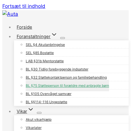
Fortsæt til indhold
Forside
Foranstaltninger
SEL §4 Akutanbringelse
SEL §85 Bostøtte
LAB §31b Mentorstøtte
BL §30 Tidlig forebyggende indsatster
BL §32 Støttekontaktperson og familiebehandling
BL §75 Støtteperson til forældre med anbragte børn
BL §105 Overvåget samvær
BL §§114-116 Ungestøtte
Vikar
Akut vikarhjælp
Vikariater