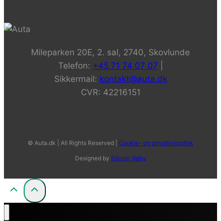
Mileparken 20E, 2. sal, 2740, Skovlunde
Telefon:
+45 71 74 07 07
|
Sikkermail:
kontakt@auta.dk
CVR: 42216151
© Auta.dk | All Rights Reserved |
Cookie- og privatlivspolitik
Designed by
Silicon Valby