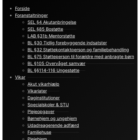
Forside
Foranstaltninger
SEL §4 Akutanbringelse
SEL §85 Bostøtte
LAB §31b Mentorstøtte
BL §30 Tidlig forebyggende indsatster
BL §32 Støttekontaktperson og familiebehandling
BL §75 Støtteperson til forældre med anbragte børn
BL §105 Overvåget samvær
BL §§114-116 Ungestøtte
Vikar
Akut vikarhjælp
Vikariater
Daginstitutioner
Specialskoler & STU
Plejeopgaver
Børnehjem og ungehjem
Udadreagerende adfærd
Familiehuse
Plejehjem