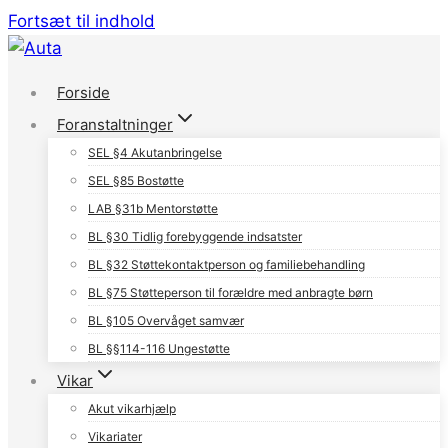
Fortsæt til indhold
Forside
Foranstaltninger
SEL §4 Akutanbringelse
SEL §85 Bostøtte
LAB §31b Mentorstøtte
BL §30 Tidlig forebyggende indsatster
BL §32 Støttekontaktperson og familiebehandling
BL §75 Støtteperson til forældre med anbragte børn
BL §105 Overvåget samvær
BL §§114-116 Ungestøtte
Vikar
Akut vikarhjælp
Vikariater