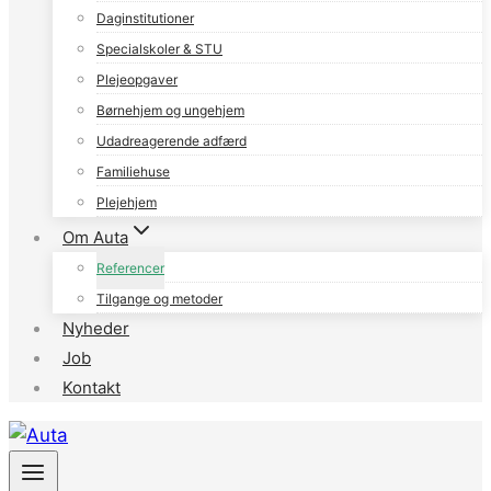
Daginstitutioner
Specialskoler & STU
Plejeopgaver
Børnehjem og ungehjem
Udadreagerende adfærd
Familiehuse
Plejehjem
Om Auta
Referencer
Tilgange og metoder
Nyheder
Job
Kontakt