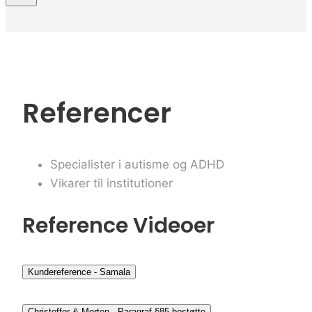
Referencer
Specialister i autisme og ADHD
Vikarer til institutioner
Reference Videoer
Kundereference - Samala
Christoffer & Morten - Paragraf §85 bostøtte