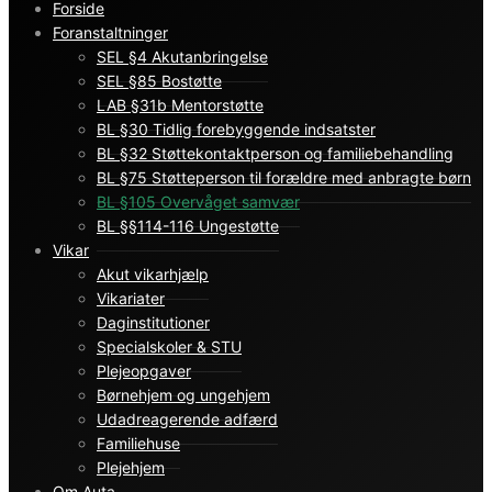
Forside
Foranstaltninger
SEL §4 Akutanbringelse
SEL §85 Bostøtte
LAB §31b Mentorstøtte
BL §30 Tidlig forebyggende indsatster
BL §32 Støttekontaktperson og familiebehandling
BL §75 Støtteperson til forældre med anbragte børn
BL §105 Overvåget samvær
BL §§114-116 Ungestøtte
Vikar
Akut vikarhjælp
Vikariater
Daginstitutioner
Specialskoler & STU
Plejeopgaver
Børnehjem og ungehjem
Udadreagerende adfærd
Familiehuse
Plejehjem
Om Auta