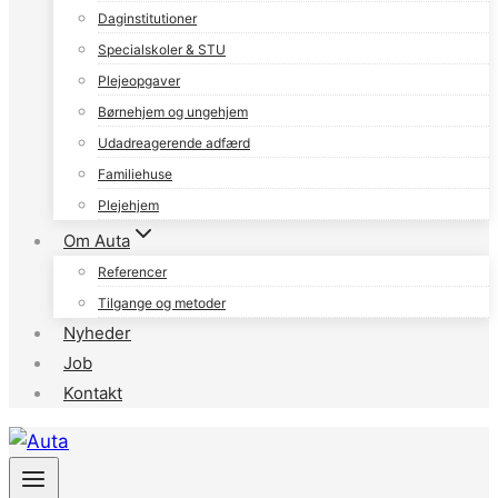
Daginstitutioner
Specialskoler & STU
Plejeopgaver
Børnehjem og ungehjem
Udadreagerende adfærd
Familiehuse
Plejehjem
Om Auta
Referencer
Tilgange og metoder
Nyheder
Job
Kontakt