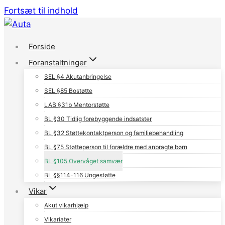
Fortsæt til indhold
Forside
Foranstaltninger
SEL §4 Akutanbringelse
SEL §85 Bostøtte
LAB §31b Mentorstøtte
BL §30 Tidlig forebyggende indsatster
BL §32 Støttekontaktperson og familiebehandling
BL §75 Støtteperson til forældre med anbragte børn
BL §105 Overvåget samvær
BL §§114-116 Ungestøtte
Vikar
Akut vikarhjælp
Vikariater