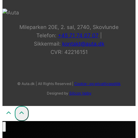
Mileparken 20E, 2. sal, 2740, Skovlunde
Telefon:
+45 71 74 07 07
|
Sikkermail:
kontakt@auta.dk
CVR: 42216151
© Auta.dk | All Rights Reserved |
Cookie- og privatlivspolitik
Designed by
Silicon Valby