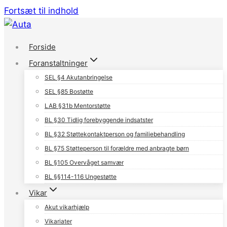
Fortsæt til indhold
Forside
Foranstaltninger
SEL §4 Akutanbringelse
SEL §85 Bostøtte
LAB §31b Mentorstøtte
BL §30 Tidlig forebyggende indsatster
BL §32 Støttekontaktperson og familiebehandling
BL §75 Støtteperson til forældre med anbragte børn
BL §105 Overvåget samvær
BL §§114-116 Ungestøtte
Vikar
Akut vikarhjælp
Vikariater