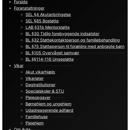
Forside
Foranstaltninger
SEL §4 Akutanbringelse
SEL §85 Bostøtte
LAB §31b Mentorstøtte
BL §30 Tidlig forebyggende indsatster
BL §32 Støttekontaktperson og familiebehandling
BL §75 Støtteperson til forældre med anbragte børn
BL §105 Overvåget samvær
BL §§114-116 Ungestøtte
Vikar
Akut vikarhjælp
Vikariater
Daginstitutioner
Specialskoler & STU
Plejeopgaver
Børnehjem og ungehjem
Udadreagerende adfærd
Familiehuse
Plejehjem
Om Auta