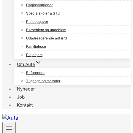
Daginstitutioner
Specialskoler & STU
Plejeopgaver
Børnehjem og ungehjem
Udadreagerende adfærd
Familiehuse
Plejehjem
Om Auta
Referencer
Tilgange og metoder
Nyheder
Job
Kontakt