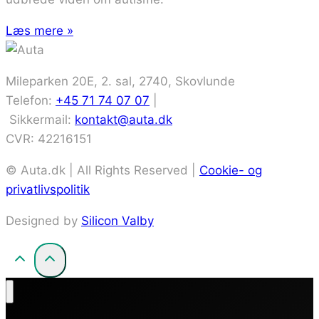
Læs mere »
Mileparken 20E, 2. sal, 2740, Skovlunde
Telefon:
+45 71 74 07 07
|
Sikkermail:
kontakt@auta.dk
CVR: 42216151
© Auta.dk | All Rights Reserved |
Cookie- og
privatlivspolitik
Designed by
Silicon Valby