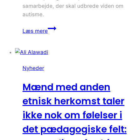
samarbejde, der skal udbrede viden om
autisme.
AUTA
Læs mere
og
Absalon
indgår
samarbejde
Nyheder
om
undervisning
Mænd med anden
i
autisme:
etnisk herkomst taler
‘Jeg
ikke nok om følelser i
er
afsindig
det pædagogiske felt:
stolt’