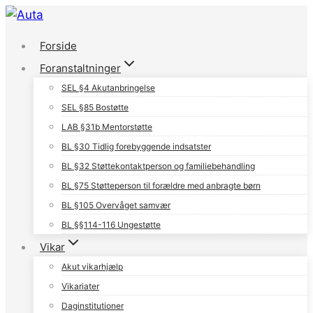
Fortsæt
til
Forside
indhold
Foranstaltninger
SEL §4 Akutanbringelse
SEL §85 Bostøtte
LAB §31b Mentorstøtte
BL §30 Tidlig forebyggende indsatster
BL §32 Støttekontaktperson og familiebehandling
BL §75 Støtteperson til forældre med anbragte børn
BL §105 Overvåget samvær
BL §§114-116 Ungestøtte
Vikar
Akut vikarhjælp
Vikariater
Daginstitutioner