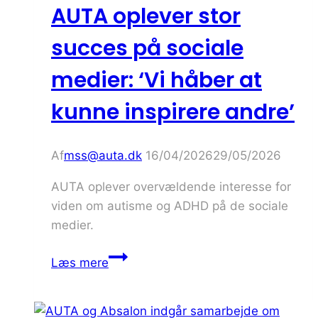
AUTA oplever stor
succes på sociale
medier: ‘Vi håber at
kunne inspirere andre’
Af
mss@auta.dk
16/04/2026
29/05/2026
AUTA oplever overvældende interesse for
viden om autisme og ADHD på de sociale
medier.
AUTA
Læs mere
oplever
stor
succes