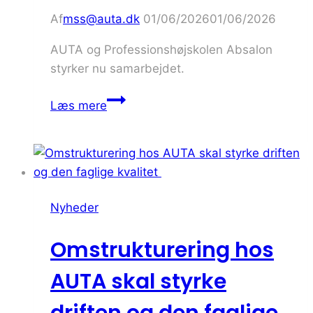
Af
mss@auta.dk
01/06/2026
01/06/2026
AUTA og Professionshøjskolen Absalon
styrker nu samarbejdet.
AUTA
Læs mere
udvider
samarbejdet
med
Professionshøjskolen
Absalon
Nyheder
Omstrukturering hos
AUTA skal styrke