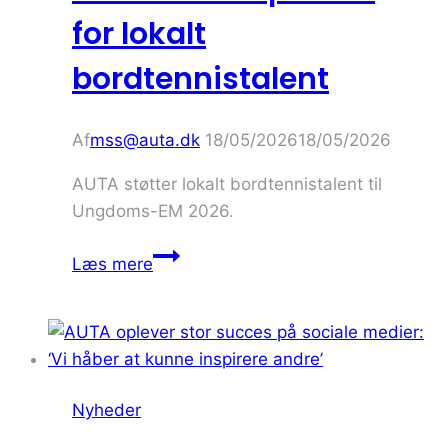
kvalitet
for lokalt
bordtennistalent
Af
mss@auta.dk
18/05/2026
18/05/2026
AUTA støtter lokalt bordtennistalent til
Ungdoms-EM 2026.
AUTA
Læs mere
bliver
sponsor
for
lokalt
bordtennistalent
Nyheder