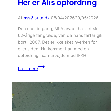
Her er Alis opfordring
Af
mss@auta.dk
08/04/2026
29/05/2026
Den eneste gang, Ali Alawadi har set sin
62-årige far græde, var, da hans farfar gik
bort i 2007. Det er ikke sket hverken før
eller siden. Nu kommer han med en
opfordring i samarbejde med IFKH.
Mænd
Læs mere
med
anden
etnisk
herkomst
taler
ikke