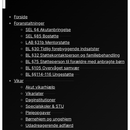
Forside
Foranstaltninger
SEL §4 Akutanbringelse
SEL §85 Bostøtte
LAB §31b Mentorstøtte
BL §30 Tidlig forebyggende indsatster
BL §32 Støttekontaktperson og familiebehandling
BL §75 Støtteperson til forældre med anbragte børn
BL §105 Overvåget samvær
BL §§114-116 Ungestøtte
Vikar
Akut vikarhjælp
Vikariater
Daginstitutioner
Specialskoler & STU
Plejeopgaver
Børnehjem og ungehjem
Udadreagerende adfærd