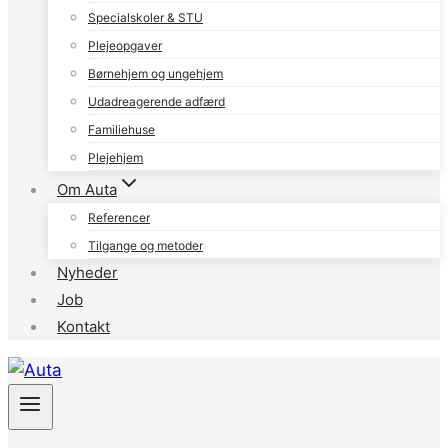
Specialskoler & STU
Plejeopgaver
Børnehjem og ungehjem
Udadreagerende adfærd
Familiehuse
Plejehjem
Om Auta
Referencer
Tilgange og metoder
Nyheder
Job
Kontakt