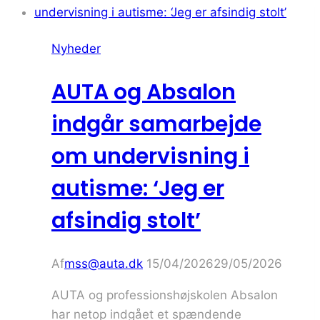
på
sociale
Nyheder
medier:
‘Vi
AUTA og Absalon
håber
at
indgår samarbejde
kunne
om undervisning i
inspirere
andre’
autisme: ‘Jeg er
afsindig stolt’
Af
mss@auta.dk
15/04/2026
29/05/2026
AUTA og professionshøjskolen Absalon
har netop indgået et spændende