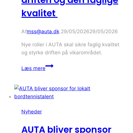
driften og den faglige
kvalitet
Af
mss@auta.dk
29/05/2026
29/05/2026
Nye roller i AUTA skal sikre faglig kvalitet
og styrke driften på vikarområdet.
Omstrukturering
Læs mere
hos
AUTA
skal
styrke
driften
Nyheder
og
den
AUTA bliver sponsor
faglige